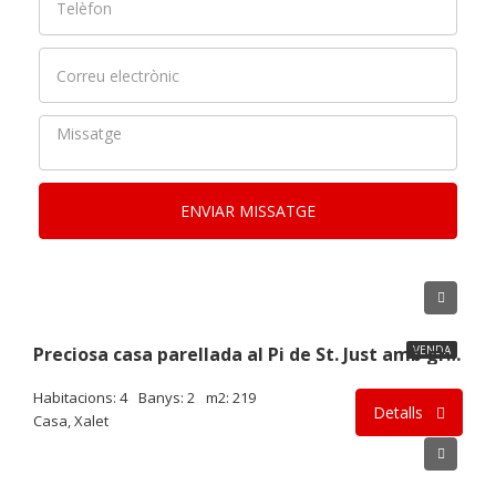
ENVIAR MISSATGE
350.000€
VENDA
Preciosa casa parellada al Pi de St. Just amb gran jardí i actualitzada iC2502
Habitacions: 4
Banys: 2
m2: 219
Detalls
Casa, Xalet
195.000€