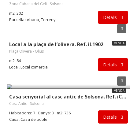
Zona Cabana del Geli - Solsona
m2: 302
Detalls
Parcel·la urbana, Terreny
51.000€
Local a la plaça de l’olivera. Ref. iL1902
VENDA
Plaça Olivera - Olius
m2: 84
Detalls
Local, Local comercial
450.000€
VENDA
Casa senyorial al casc antic de Solsona. Ref. iC1801
Casc Antic - Solsona
Habitacions: 7
Banys: 3
m2: 736
Detalls
Casa, Casa de poble