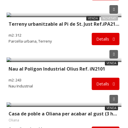
45.000€
VENDA
NOVETAT!
Terreny urbanitzable al Pi de St. Just Ref.iPA2103
m2: 312
Detalls
Parcel·la urbana, Terreny
129.900€
VENDA
Nau al Polígon Industrial Olius Ref. iN2101
m2: 243
Detalls
Nau Industrial
126.000€
VENDA
Casa de poble a Oliana per acabar al gust (3 habitatges) Ref. iC2105
Oliana