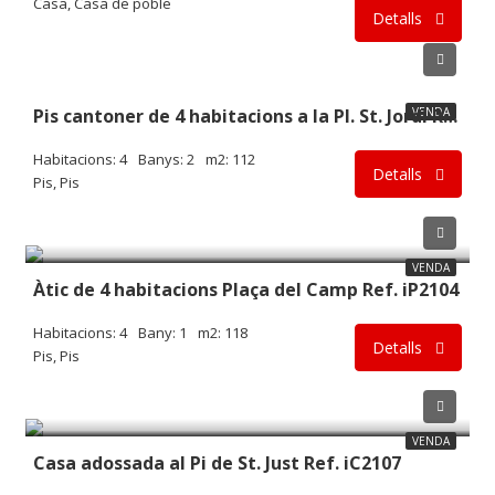
Casa, Casa de poble
Detalls
95.000€
VENDA
Pis cantoner de 4 habitacions a la Pl. St. Jordi Ref. iP2107
Habitacions: 4
Banys: 2
m2: 112
Detalls
Pis, Pis
80.000€
VENDA
Àtic de 4 habitacions Plaça del Camp Ref. iP2104
Habitacions: 4
Bany: 1
m2: 118
Detalls
Pis, Pis
215.000€
VENDA
Casa adossada al Pi de St. Just Ref. iC2107