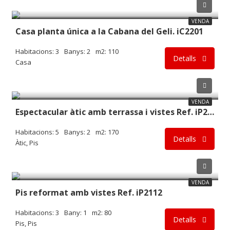
145.000€
VENDA
Casa planta única a la Cabana del Geli. iC2201
Habitacions: 3
Banys: 2
m2: 110
Detalls
Casa
320.000€
VENDA
Espectacular àtic amb terrassa i vistes Ref. iP2201
Habitacions: 5
Banys: 2
m2: 170
Detalls
Àtic, Pis
82.500€
VENDA
Pis reformat amb vistes Ref. iP2112
Habitacions: 3
Bany: 1
m2: 80
Detalls
Pis, Pis