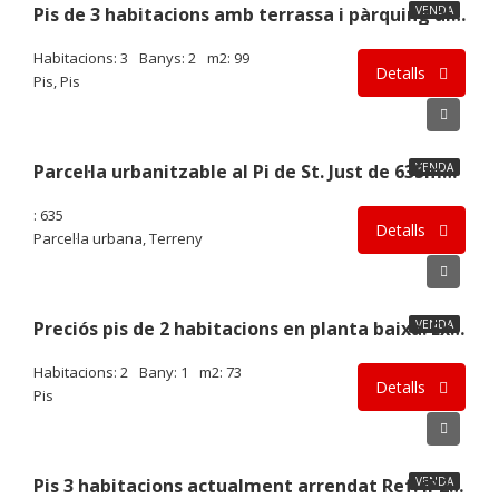
VENDA
Pis de 3 habitacions amb terrassa i pàrquing al centre de Solsona iP2507
Habitacions: 3
Banys: 2
m2: 99
Detalls
Pis, Pis
80.000€
VENDA
Parcel·la urbanitzable al Pi de St. Just de 635m2 a l’eix principal
: 635
Detalls
Parcel·la urbana, Terreny
103.000€
VENDA
Preciós pis de 2 habitacions en planta baixa. Exterior i assolellat. Seminou. Moblat. iP2502
Habitacions: 2
Bany: 1
m2: 73
Detalls
Pis
75.000€
VENDA
Pis 3 habitacions actualment arrendat Ref. iP2409