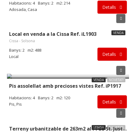
Habitacions: 4
Banys: 2
m2: 214
Detalls
Adosada, Casa
169.000€
Local en venda a la Cissa Ref. iL1903
VENDA
Cissa - Solsona
Banys: 2
m2: 488
Detalls
Local
90.000€
VENDA
NOVETAT!
Pis assolellat amb precioses vistes Ref. iP1917
Habitacions: 4
Banys: 2
m2: 120
Detalls
Pis, Pis
43.000€
VENDA
NOVETAT!
Terreny urbanitzable de 263m2 al Pi de St. Just. Ref.1908