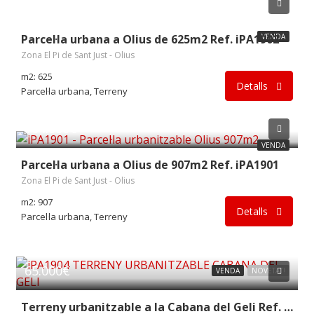
74.000€
Parcel·la urbana a Olius de 625m2 Ref. iPA1902
VENDA
Zona El Pi de Sant Just - Olius
m2: 625
Detalls
Parcel·la urbana, Terreny
104.000€
VENDA
Parcel·la urbana a Olius de 907m2 Ref. iPA1901
Zona El Pi de Sant Just - Olius
m2: 907
Detalls
Parcel·la urbana, Terreny
65.000€
VENDA
NOVETAT!
Terreny urbanitzable a la Cabana del Geli Ref. iPA1904