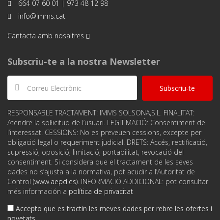
664 07 60 01 | 973 48 12 98
info@imms.cat
Cantacta amb nosaltres
Subscriu-te a la nostra Newsletter
Subscriu-te
RESPONSABLE TRACTAMENT: IMMS SOLSONA,S.L. FINALITAT:
Atendre la sol·licitud de l’usuari. LEGITIMACIÓ: Consentiment de
l‘interessat. CESSIONS: No es preveuen cessions, excepte per
obligació legal o requeriment judicial. DRETS: Accés, rectificació,
supressió, oposició, limitació, portabilitat, revocació del
consentiment. Si considera que el tractament de les seves
dades no s’ajusta a la normativa, pot acudir a l’Autoritat de
Control (
www.aepd.es
). INFORMACIÓ ADDICIONAL: pot consultar
més información a
política de privacitat
Accepto que es tractin les meves dades per rebre les ofertes i
novetats.