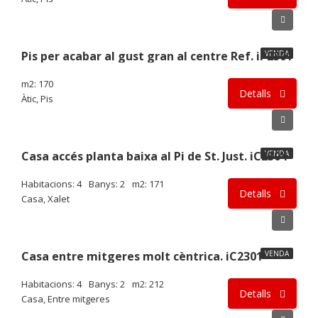
140.000€
Pis per acabar al gust gran al centre Ref. iP2301
VENDA
m2: 170
Detalls
Àtic, Pis
260.000€
Casa accés planta baixa al Pi de St. Just. iC2304
VENDA
Habitacions: 4
Banys: 2
m2: 171
Detalls
Casa, Xalet
178.000€
Casa entre mitgeres molt cèntrica. iC2301
VENDA
Habitacions: 4
Banys: 2
m2: 212
Detalls
Casa, Entre mitgeres