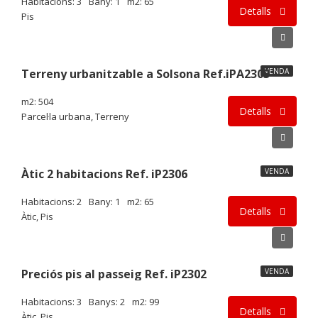
Habitacions: 3
Bany: 1
m2: 65
Detalls
Pis
80.000€
Terreny urbanitzable a Solsona Ref.iPA2303
VENDA
m2: 504
Detalls
Parcel·la urbana, Terreny
129.900€
Àtic 2 habitacions Ref. iP2306
VENDA
Habitacions: 2
Bany: 1
m2: 65
Detalls
Àtic, Pis
175.000€
Preciós pis al passeig Ref. iP2302
VENDA
Habitacions: 3
Banys: 2
m2: 99
Detalls
Àtic, Pis