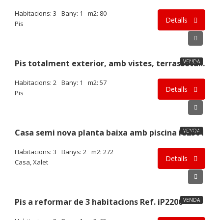
Habitacions: 3
Bany: 1
m2: 80
Detalls
Pis
99.000€
VENDA
Pis totalment exterior, amb vistes, terrasseta, pàrquing i traster. iP2501
Habitacions: 2
Bany: 1
m2: 57
Detalls
Pis
425.000€
Casa semi nova planta baixa amb piscina iC2501
VENDA
Habitacions: 3
Banys: 2
m2: 272
Detalls
Casa, Xalet
43.000€
Pis a reformar de 3 habitacions Ref. iP2206
VENDA