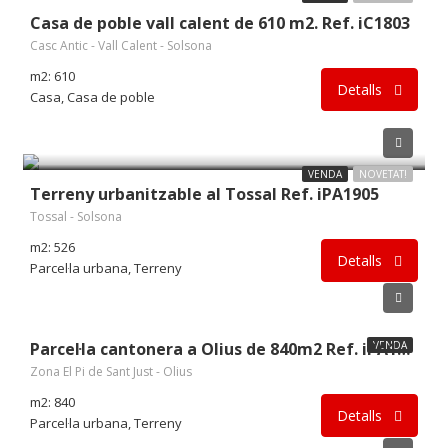
Casa de poble vall calent de 610 m2. Ref. iC1803
Casc Antic - Vall Calent - Solsona
m2: 610
Detalls
Casa, Casa de poble
54.000€
VENDA
NOVETAT!
Terreny urbanitzable al Tossal Ref. iPA1905
Tossal - Solsona
m2: 526
Detalls
Parcel·la urbana, Terreny
145.000€
VENDA
Parcel·la cantonera a Olius de 840m2 Ref. iPA1903
Zona El Pi de Sant Just - Olius
m2: 840
Detalls
Parcel·la urbana, Terreny