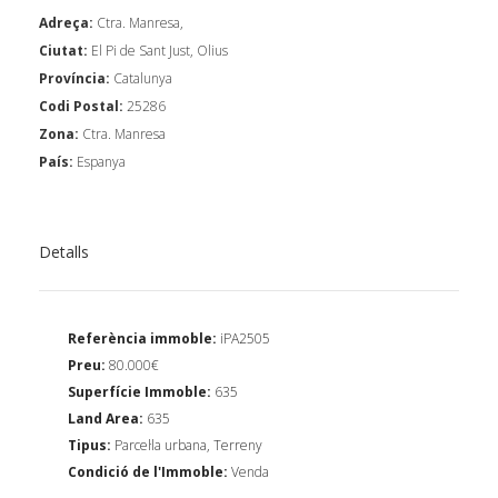
Adreça:
Ctra. Manresa,
Ciutat:
El Pi de Sant Just, Olius
Província:
Catalunya
Codi Postal:
25286
Zona:
Ctra. Manresa
País:
Espanya
Detalls
Referència immoble:
iPA2505
Preu:
80.000€
Superfície Immoble:
635
Land Area:
635
Tipus:
Parcel·la urbana, Terreny
Condició de l'Immoble:
Venda