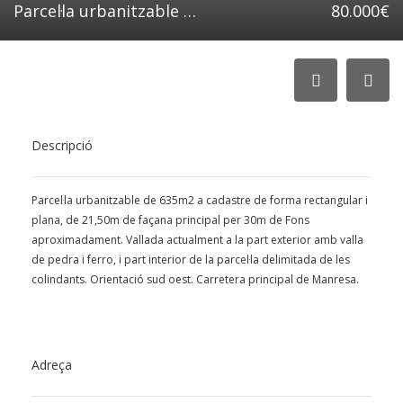
Parcel·la urbanitzable al Pi de St. Just de 635m2 a l’eix principal
80.000€
Descripció
Parcel·la urbanitzable de 635m2 a cadastre de forma rectangular i
plana, de 21,50m de façana principal per 30m de Fons
aproximadament. Vallada actualment a la part exterior amb valla
de pedra i ferro, i part interior de la parcel·la delimitada de les
colindants. Orientació sud oest. Carretera principal de Manresa.
Adreça