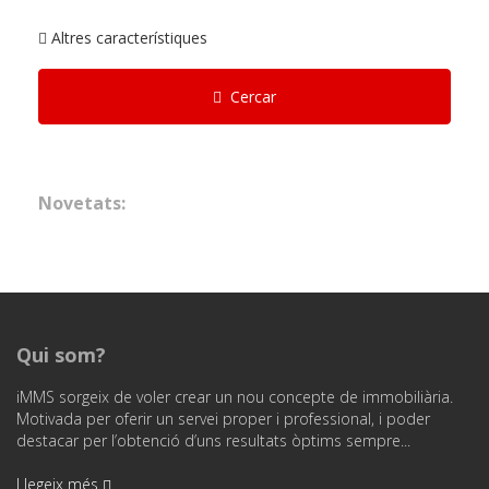
Altres característiques
Cercar
Novetats:
Qui som?
iMMS sorgeix de voler crear un nou concepte de immobiliària.
Motivada per oferir un servei proper i professional, i poder
destacar per l’obtenció d’uns resultats òptims sempre...
Llegeix més