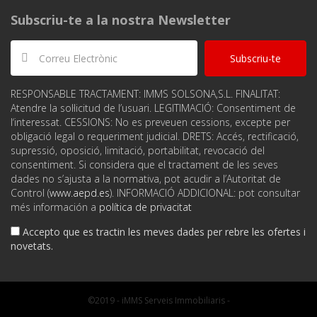
Subscriu-te a la nostra Newsletter
Subscriu-te
RESPONSABLE TRACTAMENT: IMMS SOLSONA,S.L. FINALITAT:
Atendre la sol·licitud de l’usuari. LEGITIMACIÓ: Consentiment de
l‘interessat. CESSIONS: No es preveuen cessions, excepte per
obligació legal o requeriment judicial. DRETS: Accés, rectificació,
supressió, oposició, limitació, portabilitat, revocació del
consentiment. Si considera que el tractament de les seves
dades no s’ajusta a la normativa, pot acudir a l’Autoritat de
Control (
www.aepd.es
). INFORMACIÓ ADDICIONAL: pot consultar
més información a
política de privacitat
Accepto que es tractin les meves dades per rebre les ofertes i
novetats.
©2019 - iMMS Serveis Immobiliaris -