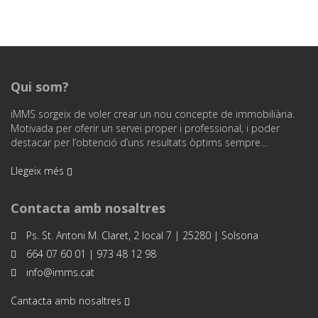
Qui som?
iMMS sorgeix de voler crear un nou concepte de immobiliària.
Motivada per oferir un servei proper i professional, i poder
destacar per l’obtenció d’uns resultats òptims sempre...
Llegeix més
Contacta amb nosaltres
Ps. St. Antoni M. Claret, 2 local 7 | 25280 | Solsona
664 07 60 01 | 973 48 12 98
info@imms.cat
Cantacta amb nosaltres