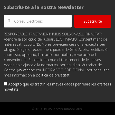
Subscriu-te a la nostra Newsletter
Subscriu-te
RESPONSABLE TRACTAMENT: IMMS SOLSONA,S.L. FINALITAT:
Atendre la sol·licitud de l’usuari. LEGITIMACIÓ: Consentiment de
l‘interessat. CESSIONS: No es preveuen cessions, excepte per
obligació legal o requeriment judicial. DRETS: Accés, rectificació,
supressió, oposició, limitació, portabilitat, revocació del
consentiment. Si considera que el tractament de les seves
dades no s’ajusta a la normativa, pot acudir a l’Autoritat de
Control (
www.aepd.es
). INFORMACIÓ ADDICIONAL: pot consultar
més información a
política de privacitat
Accepto que es tractin les meves dades per rebre les ofertes i
novetats.
©2019 - iMMS Serveis Immobiliaris -