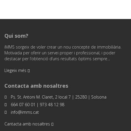
Qui som?
iMMS sorgeix de voler crear un nou concepte de immobiliària.
Motivada per oferir un servei proper i professional, i poder
destacar per l’obtenció d’uns resultats òptims sempre...
Llegeix més
Contacta amb nosaltres
Ps. St. Antoni M. Claret, 2 local 7 | 25280 | Solsona
664 07 60 01 | 973 48 12 98
info@imms.cat
Cantacta amb nosaltres