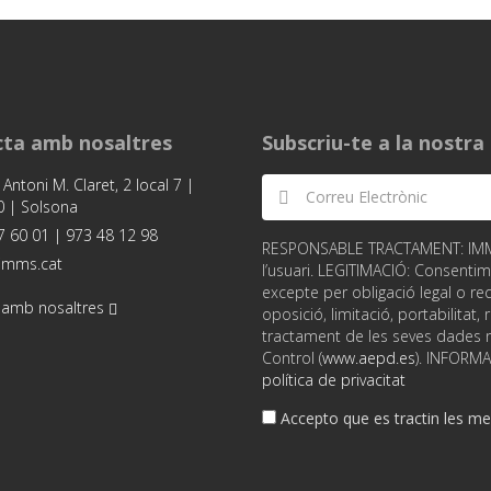
ta amb nosaltres
Subscriu-te a la nostr
 Antoni M. Claret, 2 local 7 |
 | Solsona
 60 01 | 973 48 12 98
RESPONSABLE TRACTAMENT: IMMS S
imms.cat
l’usuari. LEGITIMACIÓ: Consentim
excepte per obligació legal o req
 amb nosaltres
oposició, limitació, portabilitat
tractament de les seves dades no
Control (
www.aepd.es
). INFORM
política de privacitat
Accepto que es tractin les mev