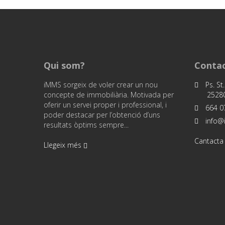
Qui som?
Contac
iMMS sorgeix de voler crear un nou
Ps. St.
concepte de immobiliària. Motivada per
25280
oferir un servei proper i professional, i
664 07
poder destacar per l’obtenció d’uns
info@
resultats òptims sempre...
Cantacta
Llegeix més