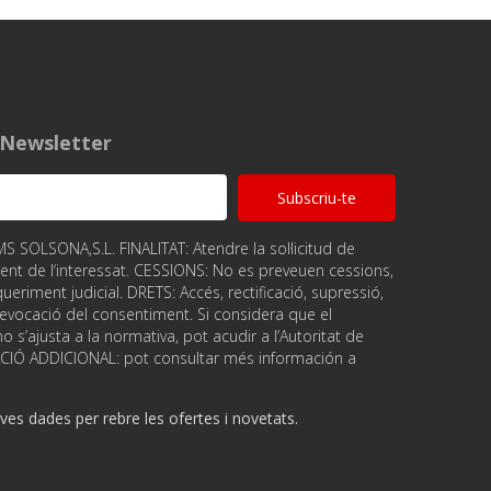
a Newsletter
Subscriu-te
OLSONA,S.L. FINALITAT: Atendre la sol·licitud de
ent de l‘interessat. CESSIONS: No es preveuen cessions,
ueriment judicial. DRETS: Accés, rectificació, supressió,
, revocació del consentiment. Si considera que el
 s’ajusta a la normativa, pot acudir a l’Autoritat de
ACIÓ ADDICIONAL: pot consultar més información a
es dades per rebre les ofertes i novetats.