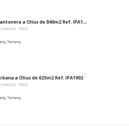
Parcel·la cantonera a Olius de 840m2 Ref. iPA1903
 Sant Just - Olius
bana, Terreny
 urbana a Olius de 625m2 Ref. iPA1902
 Sant Just - Olius
bana, Terreny