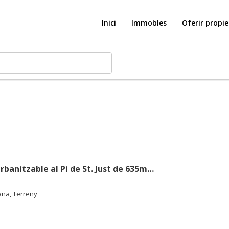
Inici
Immobles
Oferir propi
Parcel·la urbanitzable al Pi de St. Just de 635m2 a l’eix principal
bana, Terreny