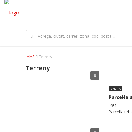
iMMS
Terreny
Terreny
VENDA
: 635
Parcel·la ur