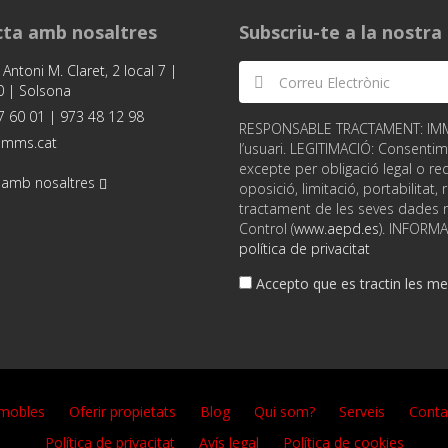
ta amb nosaltres
Subscriu-te a la nostr
 Antoni M. Claret, 2 local 7 |
 | Solsona
 60 01 | 973 48 12 98
RESPONSABLE TRACTAMENT: IMMS S
imms.cat
l’usuari. LEGITIMACIÓ: Consentim
excepte per obligació legal o req
 amb nosaltres
oposició, limitació, portabilitat
tractament de les seves dades no
Control (
www.aepd.es
). INFORM
política de privacitat
Accepto que es tractin les mev
mobles
Oferir propietats
Blog
Qui som?
Serveis
Conta
Política de privacitat
Avís legal
Política de cookies