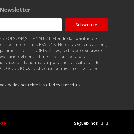
a Newsletter
Subscriu-te
OLSONA,S.L. FINALITAT: Atendre la sol·licitud de
ent de l‘interessat. CESSIONS: No es preveuen cessions,
ueriment judicial. DRETS: Accés, rectificació, supressió,
, revocació del consentiment. Si considera que el
 s’ajusta a la normativa, pot acudir a l’Autoritat de
ACIÓ ADDICIONAL: pot consultar més información a
es dades per rebre les ofertes i novetats.
cte
Segueix-nos