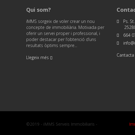
Qui som?
Contac
iMMS sorgeix de voler crear un nou
Ps. St.
concepte de immobiliària. Motivada per
25280
oferir un servei proper i professional, i
664 07
poder destacar per l’obtenció d’uns
info@
resultats òptims sempre...
Cantacta
Llegeix més
©2019 - iMMS Serveis Immobiliaris -
Im