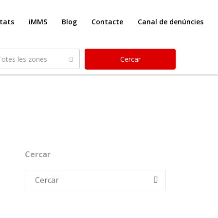
etats
iMMS
Blog
Contacte
Canal de denúncies
Totes les zones
Cercar
Cercar