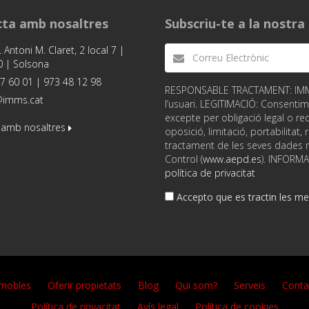
ta amb nosaltres
Subscriu-te a la nostr
. Antoni M. Claret, 2 local 7 |
 | Solsona
7 60 01 | 973 48 12 98
RESPONSABLE TRACTAMENT: IMMS S
@imms.cat
l’usuari. LEGITIMACIÓ: Consentim
excepte per obligació legal o req
 amb nosaltres
oposició, limitació, portabilitat
tractament de les seves dades no
Control (
www.aepd.es
). INFORM
política de privacitat
Accepto que es tractin les mev
mobles
Oferir propietats
Blog
Qui som?
Serveis
Conta
Política de privacitat
Avís legal
Política de cookies