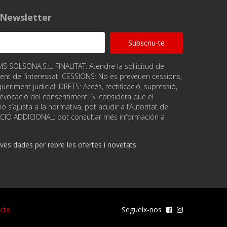
a Newsletter
Subscriu-te
OLSONA,S.L. FINALITAT: Atendre la sol·licitud de
ent de l‘interessat. CESSIONS: No es preveuen cessions,
ueriment judicial. DRETS: Accés, rectificació, supressió,
, revocació del consentiment. Si considera que el
 s’ajusta a la normativa, pot acudir a l’Autoritat de
ACIÓ ADDICIONAL: pot consultar més información a
es dades per rebre les ofertes i novetats.
cte
Segueix-nos