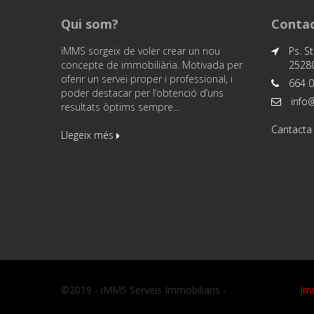
Qui som?
Contac
iMMS sorgeix de voler crear un nou
Ps. St
concepte de immobiliària. Motivada per
25280
oferir un servei proper i professional, i
664 0
poder destacar per l’obtenció d’uns
info
resultats òptims sempre...
Cantacta
Llegeix més
©2019 - iMMS Serveis Immobiliaris -
Im